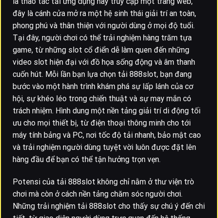
là thao tác tải ứng dụng hay truy cập một trang web,
đây là cánh cửa mở ra một hệ sinh thái giải trí an toàn,
phong phú và thân thiện với người dùng ở mọi độ tuổi.
Tại đây, người chơi có thể trải nghiệm hàng trăm tựa
game, từ những slot cổ điển dễ làm quen đến những
video slot hiện đại với đồ họa sống động và âm thanh
cuốn hút. Mỗi lần bạn lựa chọn tải 888slot, bạn đang
bước vào một hành trình khám phá sự lấp lánh của cơ
hội, sự khéo léo trong chiến thuật và sự may mắn có
trách nhiệm. Hình dung một nền tảng giải trí di động tối
ưu cho mọi thiết bị, từ điện thoại thông minh cho tới
máy tính bảng và PC, nơi tốc độ tải nhanh, bảo mật cao
và trải nghiệm người dùng tuyệt vời luôn được đặt lên
hàng đầu để bạn có thể tận hưởng trọn vẹn.
Potensi của tải 888slot không chỉ nằm ở thư viện trò
chơi mà còn ở cách nền tảng chăm sóc người chơi.
Những trải nghiệm tải 888slot cho thấy sự chú ý đến chi