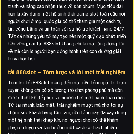
tranh và nâng cao nhận thức về sản phẩm. Mục tiêu dài
hạn là xây dựng một hệ sinh thái game slot toàn cầu nơi
người chơi ở mọi quốc gia có thể tham gia một cách tự
tin, công bằng và an toàn với sự hỗ trợ khách hàng 24/7.
Tất cả những yếu tố này tạo nên một quỹ đạo phát triển
bền vững, nơi tải 888slot không chỉ là một ứng dụng tải
về mà còn là người bạn đồng hành trên con đường giải
trí và học hỏi.
tải 888slot – Tóm lược và lời mời trải nghiệm
Tóm lại, tải 888slot mang đến một nền tảng giải trí trực
tuyến không chỉ có số lượng trò chơi phong phú mà còn
được thiết kế để phục vụ người chơi một cách toàn diện.
Từ tải nhanh, bảo mật, trải nghiệm mượt mà cho tới sự
chăm sóc khách hàng tận tâm, nền tảng này đã xây dựng
một hệ sinh thái khép kín, nơi người chơi có thể khám
phá, rèn luyện và tận hưởng một cách có trách nhiệm.