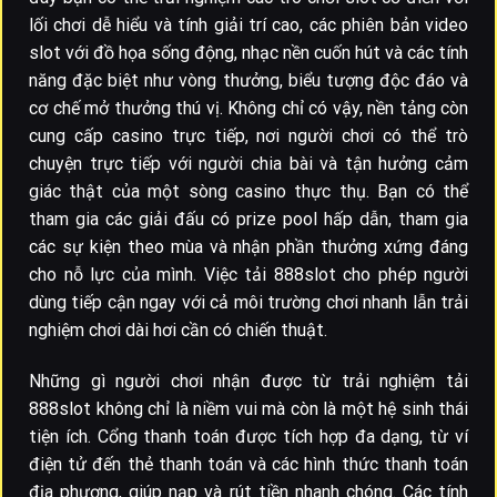
lối chơi dễ hiểu và tính giải trí cao, các phiên bản video
slot với đồ họa sống động, nhạc nền cuốn hút và các tính
năng đặc biệt như vòng thưởng, biểu tượng độc đáo và
cơ chế mở thưởng thú vị. Không chỉ có vậy, nền tảng còn
cung cấp casino trực tiếp, nơi người chơi có thể trò
chuyện trực tiếp với người chia bài và tận hưởng cảm
giác thật của một sòng casino thực thụ. Bạn có thể
tham gia các giải đấu có prize pool hấp dẫn, tham gia
các sự kiện theo mùa và nhận phần thưởng xứng đáng
cho nỗ lực của mình. Việc tải 888slot cho phép người
dùng tiếp cận ngay với cả môi trường chơi nhanh lẫn trải
nghiệm chơi dài hơi cần có chiến thuật.
Những gì người chơi nhận được từ trải nghiệm tải
888slot không chỉ là niềm vui mà còn là một hệ sinh thái
tiện ích. Cổng thanh toán được tích hợp đa dạng, từ ví
điện tử đến thẻ thanh toán và các hình thức thanh toán
địa phương, giúp nạp và rút tiền nhanh chóng. Các tính