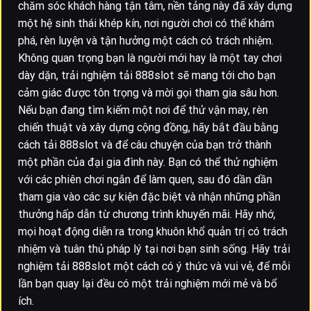
chăm sóc khách hàng tận tâm, nền tảng này đã xây dựng
một hệ sinh thái khép kín, nơi người chơi có thể khám
phá, rèn luyện và tận hưởng một cách có trách nhiệm.
Không quan trọng bạn là người mới hay là một tay chơi
dày dặn, trải nghiệm tải 888slot sẽ mang tới cho bạn
cảm giác được tôn trọng và mời gọi tham gia sâu hơn.
Nếu bạn đang tìm kiếm một nơi để thử vận may, rèn
chiến thuật và xây dựng cộng đồng, hãy bắt đầu bằng
cách tải 888slot và để câu chuyện của bạn trở thành
một phần của đại gia đình này. Bạn có thể thử nghiệm
với các phiên chơi ngắn để làm quen, sau đó dần dần
tham gia vào các sự kiện đặc biệt và nhận những phần
thưởng hấp dẫn từ chương trình khuyến mãi. Hãy nhớ,
mọi hoạt động diễn ra trong khuôn khổ quản trị có trách
nhiệm và tuân thủ pháp lý tại nơi bạn sinh sống. Hãy trải
nghiệm tải 888slot một cách có ý thức và vui vẻ, để mỗi
lần bạn quay lại đều có một trải nghiệm mới mẻ và bổ
ích.