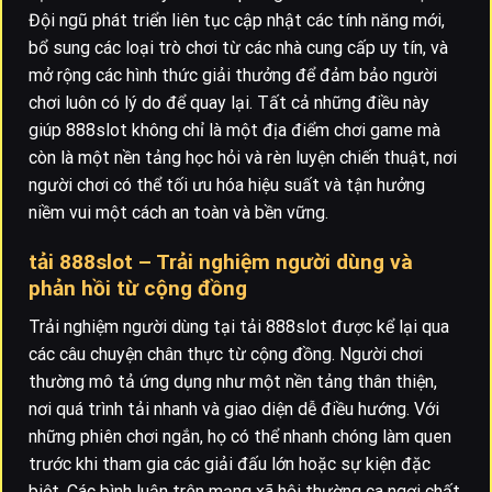
Đội ngũ phát triển liên tục cập nhật các tính năng mới,
bổ sung các loại trò chơi từ các nhà cung cấp uy tín, và
mở rộng các hình thức giải thưởng để đảm bảo người
chơi luôn có lý do để quay lại. Tất cả những điều này
giúp 888slot không chỉ là một địa điểm chơi game mà
còn là một nền tảng học hỏi và rèn luyện chiến thuật, nơi
người chơi có thể tối ưu hóa hiệu suất và tận hưởng
niềm vui một cách an toàn và bền vững.
tải 888slot – Trải nghiệm người dùng và
phản hồi từ cộng đồng
Trải nghiệm người dùng tại tải 888slot được kể lại qua
các câu chuyện chân thực từ cộng đồng. Người chơi
thường mô tả ứng dụng như một nền tảng thân thiện,
nơi quá trình tải nhanh và giao diện dễ điều hướng. Với
những phiên chơi ngắn, họ có thể nhanh chóng làm quen
trước khi tham gia các giải đấu lớn hoặc sự kiện đặc
biệt. Các bình luận trên mạng xã hội thường ca ngợi chất