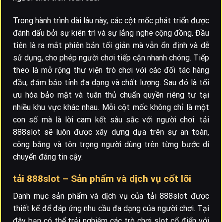
Trong hành trình dài lâu này, các cột mốc phát triển được
đánh dấu bởi sự kiên trì và sự lắng nghe cộng đồng. Đầu
tiên là ra mắt phiên bản tối giản mà vẫn ổn định và dễ
sử dụng, cho phép người chơi tiếp cận nhanh chóng. Tiếp
theo là mở rộng thư viện trò chơi với các đối tác hàng
đầu, đảm bảo tính đa dạng và chất lượng. Sau đó là tối
ưu hóa bảo mật và tuân thủ chuẩn quyền riêng tư tại
nhiều khu vực khác nhau. Mỗi cột mốc không chỉ là một
con số mà là lời cam kết sâu sắc với người chơi: tải
888slot sẽ luôn được xây dựng dựa trên sự an toàn,
công bằng và tôn trọng người dùng trên từng bước di
chuyển đáng tin cậy.
tải 888slot – Sản phẩm và dịch vụ cốt lõi
Danh mục sản phẩm và dịch vụ của tải 888slot được
thiết kế để đáp ứng nhu cầu đa dạng của người chơi. Tại
đây bạn có thể trải nghiệm các trò chơi slot cổ điển với