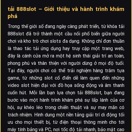
tải 888slot – Giới thiệu và hành trình khám
phá
Trong thế giới số đang ngày càng phát triển, từ khóa tải
888slot đã trở thành một cầu nối phổ biến giữa người
chơi và kho trò chơi slots đa dạng. Không chỉ đơn thuần
là thao tác tải ứng dụng hay truy cập một trang web,
đây là cánh cửa mở ra một hệ sinh thái giải trí an toàn,
phong phú và thân thiện với người dùng ở mọi độ tuổi.
Tại đây, người chơi có thể trải nghiệm hàng trăm tựa
game, từ những slot cổ điển dễ làm quen đến những
video slot hiện đại với đồ họa sống động và âm thanh
cuốn hút. Mỗi lần bạn lựa chọn tải 888slot, bạn đang
bước vào một hành trình khám phá sự lấp lánh của cơ
hội, sự khéo léo trong chiến thuật và sự may mắn có
trách nhiệm. Hình dung một nền tảng giải trí di động tối
ưu cho mọi thiết bị, từ điện thoại thông minh cho tới
máy tính bảng và PC, nơi tốc độ tải nhanh, bảo mật cao