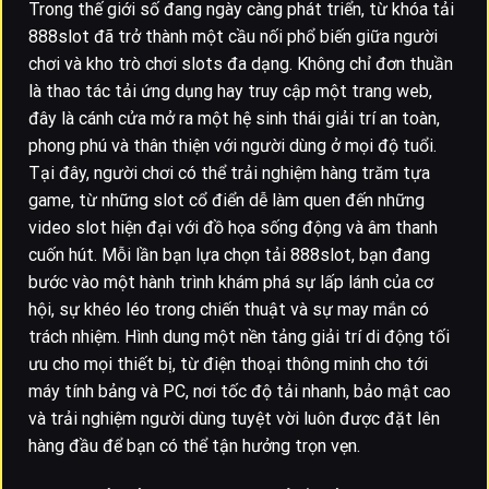
Trong thế giới số đang ngày càng phát triển, từ khóa tải
888slot đã trở thành một cầu nối phổ biến giữa người
chơi và kho trò chơi slots đa dạng. Không chỉ đơn thuần
là thao tác tải ứng dụng hay truy cập một trang web,
đây là cánh cửa mở ra một hệ sinh thái giải trí an toàn,
phong phú và thân thiện với người dùng ở mọi độ tuổi.
Tại đây, người chơi có thể trải nghiệm hàng trăm tựa
game, từ những slot cổ điển dễ làm quen đến những
video slot hiện đại với đồ họa sống động và âm thanh
cuốn hút. Mỗi lần bạn lựa chọn tải 888slot, bạn đang
bước vào một hành trình khám phá sự lấp lánh của cơ
hội, sự khéo léo trong chiến thuật và sự may mắn có
trách nhiệm. Hình dung một nền tảng giải trí di động tối
ưu cho mọi thiết bị, từ điện thoại thông minh cho tới
máy tính bảng và PC, nơi tốc độ tải nhanh, bảo mật cao
và trải nghiệm người dùng tuyệt vời luôn được đặt lên
hàng đầu để bạn có thể tận hưởng trọn vẹn.