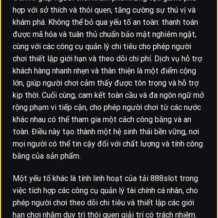
hợp với sở thích và thói quen, tăng cường sự thú vị và
khám phá. Không thể bỏ qua yếu tố an toàn: thanh toán
được mã hóa và tuân thủ chuẩn bảo mật nghiêm ngặt,
cùng với các công cụ quản lý chi tiêu cho phép người
chơi thiết lập giới hạn và theo dõi chi phí. Dịch vụ hỗ trợ
khách hàng nhanh nhẹn và thân thiện là một điểm cộng
lớn, giúp người chơi cảm thấy được tôn trọng và hỗ trợ
kịp thời. Cuối cùng, cam kết toàn cầu và đa ngôn ngữ mở
rộng phạm vi tiếp cận, cho phép người chơi từ các nước
khác nhau có thể tham gia một cách công bằng và an
toàn. Điều này tạo thành một hệ sinh thái bền vững, nơi
mọi người có thể tin cậy đối với chất lượng và tính công
bằng của sản phẩm.
Một yếu tố khác là tính linh hoạt của tải 888slot trong
việc tích hợp các công cụ quản lý tài chính cá nhân, cho
phép người chơi theo dõi chi tiêu và thiết lập các giới
hạn chơi nhằm duy trì thói quen giải trí có trách nhiệm.