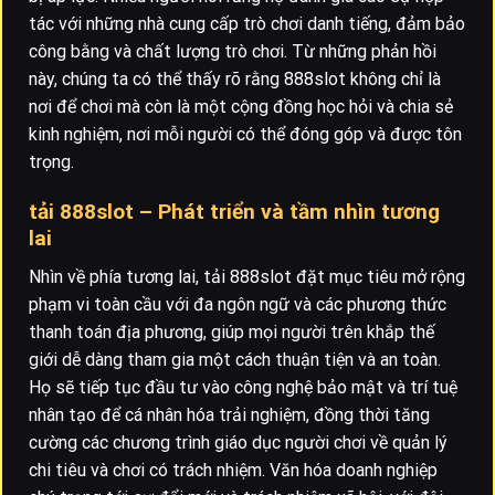
tác với những nhà cung cấp trò chơi danh tiếng, đảm bảo
công bằng và chất lượng trò chơi. Từ những phản hồi
này, chúng ta có thể thấy rõ rằng 888slot không chỉ là
nơi để chơi mà còn là một cộng đồng học hỏi và chia sẻ
kinh nghiệm, nơi mỗi người có thể đóng góp và được tôn
trọng.
tải 888slot – Phát triển và tầm nhìn tương
lai
Nhìn về phía tương lai, tải 888slot đặt mục tiêu mở rộng
phạm vi toàn cầu với đa ngôn ngữ và các phương thức
thanh toán địa phương, giúp mọi người trên khắp thế
giới dễ dàng tham gia một cách thuận tiện và an toàn.
Họ sẽ tiếp tục đầu tư vào công nghệ bảo mật và trí tuệ
nhân tạo để cá nhân hóa trải nghiệm, đồng thời tăng
cường các chương trình giáo dục người chơi về quản lý
chi tiêu và chơi có trách nhiệm. Văn hóa doanh nghiệp