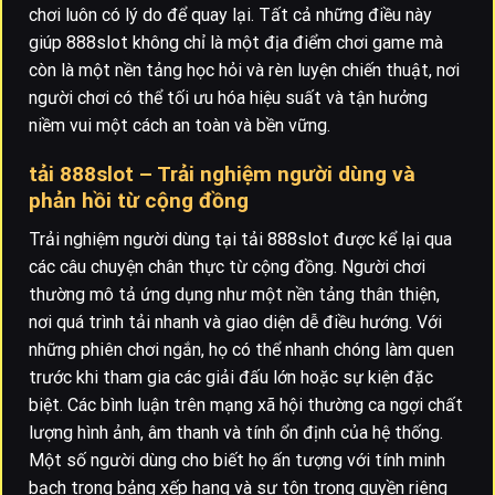
chơi luôn có lý do để quay lại. Tất cả những điều này
giúp 888slot không chỉ là một địa điểm chơi game mà
còn là một nền tảng học hỏi và rèn luyện chiến thuật, nơi
người chơi có thể tối ưu hóa hiệu suất và tận hưởng
niềm vui một cách an toàn và bền vững.
tải 888slot – Trải nghiệm người dùng và
phản hồi từ cộng đồng
Trải nghiệm người dùng tại tải 888slot được kể lại qua
các câu chuyện chân thực từ cộng đồng. Người chơi
thường mô tả ứng dụng như một nền tảng thân thiện,
nơi quá trình tải nhanh và giao diện dễ điều hướng. Với
những phiên chơi ngắn, họ có thể nhanh chóng làm quen
trước khi tham gia các giải đấu lớn hoặc sự kiện đặc
biệt. Các bình luận trên mạng xã hội thường ca ngợi chất
lượng hình ảnh, âm thanh và tính ổn định của hệ thống.
Một số người dùng cho biết họ ấn tượng với tính minh
bạch trong bảng xếp hạng và sự tôn trọng quyền riêng