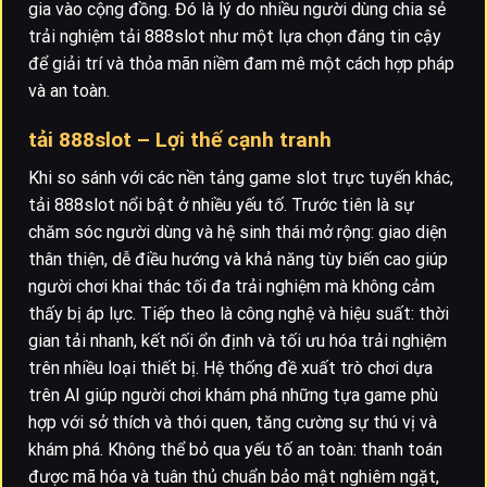
gia vào cộng đồng. Đó là lý do nhiều người dùng chia sẻ
trải nghiệm tải 888slot như một lựa chọn đáng tin cậy
để giải trí và thỏa mãn niềm đam mê một cách hợp pháp
và an toàn.
tải 888slot – Lợi thế cạnh tranh
Khi so sánh với các nền tảng game slot trực tuyến khác,
tải 888slot nổi bật ở nhiều yếu tố. Trước tiên là sự
chăm sóc người dùng và hệ sinh thái mở rộng: giao diện
thân thiện, dễ điều hướng và khả năng tùy biến cao giúp
người chơi khai thác tối đa trải nghiệm mà không cảm
thấy bị áp lực. Tiếp theo là công nghệ và hiệu suất: thời
gian tải nhanh, kết nối ổn định và tối ưu hóa trải nghiệm
trên nhiều loại thiết bị. Hệ thống đề xuất trò chơi dựa
trên AI giúp người chơi khám phá những tựa game phù
hợp với sở thích và thói quen, tăng cường sự thú vị và
khám phá. Không thể bỏ qua yếu tố an toàn: thanh toán
được mã hóa và tuân thủ chuẩn bảo mật nghiêm ngặt,