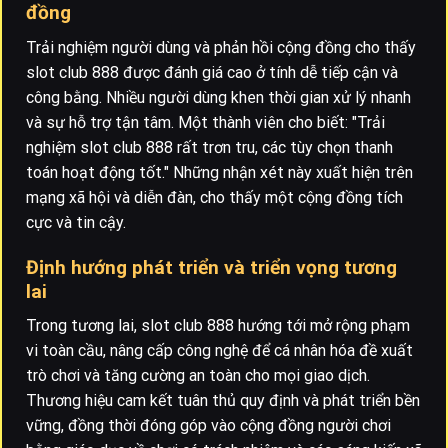
đồng
Trải nghiệm người dùng và phản hồi cộng đồng cho thấy
slot club 888 được đánh giá cao ở tính dễ tiếp cận và
công bằng. Nhiều người dùng khen thời gian xử lý nhanh
và sự hỗ trợ tận tâm. Một thành viên cho biết: "Trải
nghiệm slot club 888 rất trơn tru, các tùy chọn thanh
toán hoạt động tốt." Những nhận xét này xuất hiện trên
mạng xã hội và diễn đàn, cho thấy một cộng đồng tích
cực và tin cậy.
Định hướng phát triển và triển vọng tương
lai
Trong tương lai, slot club 888 hướng tới mở rộng phạm
vi toàn cầu, nâng cấp công nghệ để cá nhân hóa đề xuất
trò chơi và tăng cường an toàn cho mọi giao dịch.
Thương hiệu cam kết tuân thủ quy định và phát triển bền
vững, đồng thời đóng góp vào cộng đồng người chơi