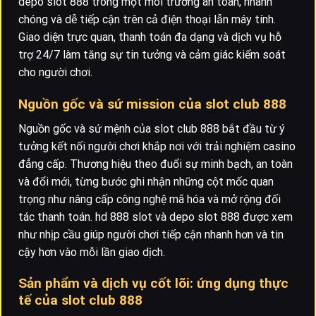
depo slot 888 trong một môi trường an toàn, nhanh
chóng và dễ tiếp cận trên cả điện thoại lẫn máy tính.
Giao diện trực quan, thanh toán đa dạng và dịch vụ hỗ
trợ 24/7 làm tăng sự tin tưởng và cảm giác kiểm soát
cho người chơi.
Nguồn gốc và sứ mission của slot club 888
Nguồn gốc và sứ mệnh của slot club 888 bắt đầu từ ý
tưởng kết nối người chơi khắp nơi với trải nghiệm casino
đẳng cấp. Thương hiệu theo đuổi sự minh bạch, an toàn
và đổi mới, từng bước ghi nhận những cột mốc quan
trọng như nâng cấp công nghệ mã hóa và mở rộng đối
tác thanh toán. hd 888 slot và depo slot 888 được xem
như nhịp cầu giúp người chơi tiếp cận nhanh hơn và tin
cậy hơn vào mỗi lần giao dịch.
Sản phẩm và dịch vụ cốt lõi: ứng dụng thực
tế của slot club 888