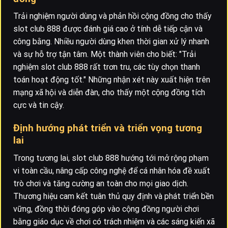
Trải nghiệm người dùng và phản hồi cộng đồng cho thấy
slot club 888 được đánh giá cao ở tính dễ tiếp cận và
công bằng. Nhiều người dùng khen thời gian xử lý nhanh
và sự hỗ trợ tận tâm. Một thành viên cho biết: "Trải
nghiệm slot club 888 rất trơn tru, các tùy chọn thanh
toán hoạt động tốt." Những nhận xét này xuất hiện trên
mạng xã hội và diễn đàn, cho thấy một cộng đồng tích
cực và tin cậy.
Định hướng phát triển và triển vọng tương
lai
Trong tương lai, slot club 888 hướng tới mở rộng phạm
vi toàn cầu, nâng cấp công nghệ để cá nhân hóa đề xuất
trò chơi và tăng cường an toàn cho mọi giao dịch.
Thương hiệu cam kết tuân thủ quy định và phát triển bền
vững, đồng thời đóng góp vào cộng đồng người chơi
bằng giáo dục về chơi có trách nhiệm và các sáng kiến xã