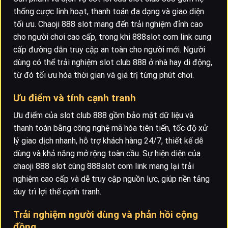
thống cược linh hoạt, thanh toán đa dạng và giao diện
tối ưu. Chaoji 888 slot mang đến trải nghiệm đỉnh cao
cho người chơi cao cấp, trong khi 888slot com link cung
cấp đường dẫn truy cập an toàn cho người mới. Người
dùng có thể trải nghiệm slot club 888 ở nhà hay di động,
từ đó tối ưu hóa thời gian và giá trị từng phút chơi.
Ưu điểm và tính cạnh tranh
Ưu điểm của slot club 888 gồm bảo mật dữ liệu và
thanh toán bằng công nghệ mã hóa tiên tiến, tốc độ xử
lý giao dịch nhanh, hỗ trợ khách hàng 24/7, thiết kế dễ
dùng và khả năng mở rộng toàn cầu. Sự hiện diện của
chaoji 888 slot cùng 888slot com link mang lại trải
nghiệm cao cấp và dễ truy cập nguồn lực, giúp nền tảng
duy trì lợi thế cạnh tranh.
Trải nghiệm người dùng và phản hồi cộng
đồng