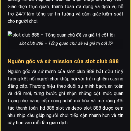
Giao diện trực quan, thanh toán đa dạng và dịch vụ hỗ
trợ 24/7 làm tăng sự tin tưởng và cảm giác kiểm soát
cho người chơi.
slot club 888 – Tổng quan chủ đề và giá trị cốt lõi
Nguồn gốc và sứ mission của slot club 888
Nguồn gốc và sứ mệnh của slot club 888 bắt đầu từ ý
tưởng kết nối người chơi khắp nơi với trải nghiệm casino
đẳng cấp. Thương hiệu theo đuổi sự minh bạch, an toàn
và đổi mới, từng bước ghi nhận những cột mốc quan
trọng như nâng cấp công nghệ mã hóa và mở rộng đối
tác thanh toán. hd 888 slot và depo slot 888 được xem
như nhịp cầu giúp người chơi tiếp cận nhanh hơn và tin
cậy hơn vào mỗi lần giao dịch.