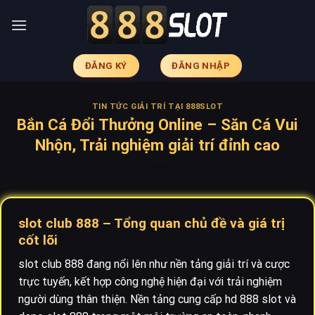
Skip
to
content
ĐĂNG KÝ
ĐĂNG NHẬP
TIN TỨC GIẢI TRÍ TẠI 888SLOT
Bắn Cá Đổi Thưởng Online – Săn Cá Vui
Nhộn, Trải nghiệm giải trí đỉnh cao
slot club 888 – Tổng quan chủ đề và giá trị
cốt lõi
slot club 888 đang nổi lên như nền tảng giải trí và cược
trực tuyến, kết hợp công nghệ hiện đại với trải nghiệm
người dùng thân thiện. Nền tảng cung cấp hd 888 slot và