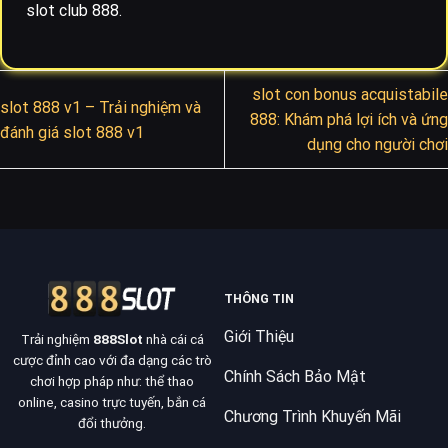
slot club 888.
slot con bonus acquistabile
slot 888 v1 – Trải nghiệm và
888: Khám phá lợi ích và ứng
đánh giá slot 888 v1
dụng cho người chơi
THÔNG TIN
Giới Thiệu
Trải nghiệm
888Slot
nhà cái cá
cược đỉnh cao với đa dạng các trò
Chính Sách Bảo Mật
chơi hợp pháp như: thể thao
online, casino trực tuyến, bắn cá
Chương Trình Khuyến Mãi
đổi thưởng.