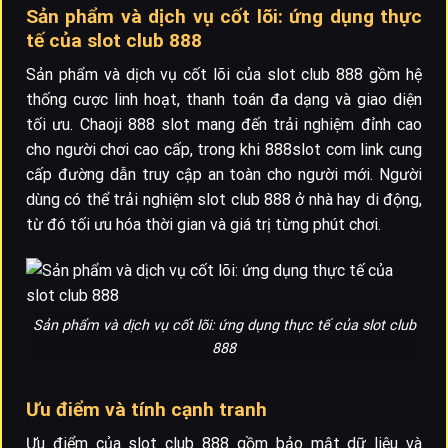
Sản phẩm và dịch vụ cốt lõi: ứng dụng thực
tế của slot club 888
Sản phẩm và dịch vụ cốt lõi của slot club 888 gồm hệ
thống cược linh hoạt, thanh toán đa dạng và giao diện
tối ưu. Chaoji 888 slot mang đến trải nghiệm đỉnh cao
cho người chơi cao cấp, trong khi 888slot com link cung
cấp đường dẫn truy cập an toàn cho người mới. Người
dùng có thể trải nghiệm slot club 888 ở nhà hay di động,
từ đó tối ưu hóa thời gian và giá trị từng phút chơi.
Sản phẩm và dịch vụ cốt lõi: ứng dụng thực tế của slot club
888
Ưu điểm và tính cạnh tranh
Ưu điểm của slot club 888 gồm bảo mật dữ liệu và