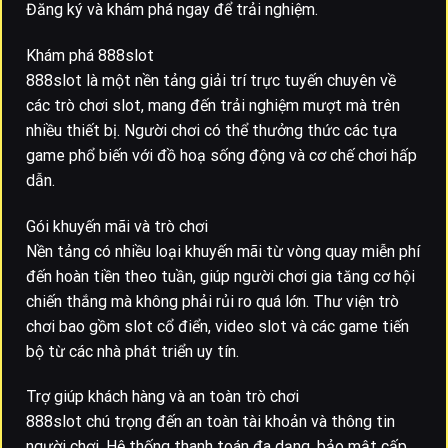
Đăng ký và khám phá ngay để trải nghiệm.
Khám phá 888slot
888slot là một nền tảng giải trí trực tuyến chuyên về
các trò chơi slot, mang đến trải nghiệm mượt mà trên
nhiều thiết bị. Người chơi có thể thưởng thức các tựa
game phổ biến với đồ hoạ sống động và cơ chế chơi hấp
dẫn.
Gói khuyến mãi và trò chơi
Nền tảng có nhiều loại khuyến mãi từ vòng quay miễn phí
đến hoàn tiền theo tuần, giúp người chơi gia tăng cơ hội
chiến thắng mà không phải rủi ro quá lớn. Thư viện trò
chơi bao gồm slot cổ điển, video slot và các game tiến
bộ từ các nhà phát triển uy tín.
Trợ giúp khách hàng và an toàn trò chơi
888slot chú trọng đến an toàn tài khoản và thông tin
người chơi. Hệ thống thanh toán đa dạng, bảo mật cấp