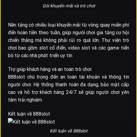
Gói khuyến mãi và trò chơi
Nền tảng có nhiều loại khuyến mãi từ vòng quay miễn phí
đến hoàn tiền theo tuần, giúp người chơi gia tăng cơ hội
chiến thắng mà không phải rủi ro quá lớn. Thư viện trò
chơi bao gồm slot cổ điển, video slot và các game tiến
bộ từ các nhà phát triển uy tín.
Trợ giúp khách hàng và an toàn trò chơi
888slot chú trọng đến an toàn tài khoản và thông tin
người chơi. Hệ thống thanh toán đa dạng, bảo mật cấp
cao và hỗ trợ khách hàng 24/7 sẽ giúp người chơi yên
tâm trải nghiệm.
Kết luận về 888slot
Kết luận về 888slot