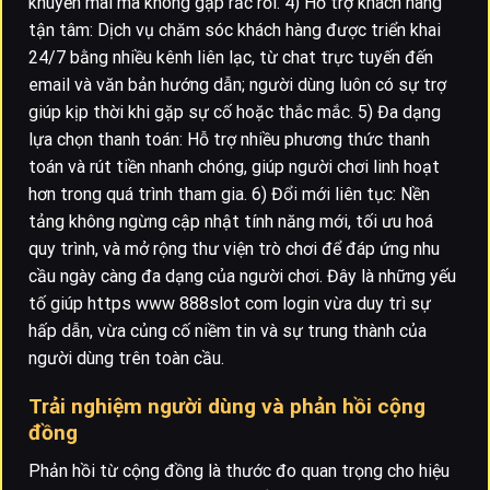
khuyến mãi mà không gặp rắc rối. 4) Hỗ trợ khách hàng
tận tâm: Dịch vụ chăm sóc khách hàng được triển khai
24/7 bằng nhiều kênh liên lạc, từ chat trực tuyến đến
email và văn bản hướng dẫn; người dùng luôn có sự trợ
giúp kịp thời khi gặp sự cố hoặc thắc mắc. 5) Đa dạng
lựa chọn thanh toán: Hỗ trợ nhiều phương thức thanh
toán và rút tiền nhanh chóng, giúp người chơi linh hoạt
hơn trong quá trình tham gia. 6) Đổi mới liên tục: Nền
tảng không ngừng cập nhật tính năng mới, tối ưu hoá
quy trình, và mở rộng thư viện trò chơi để đáp ứng nhu
cầu ngày càng đa dạng của người chơi. Đây là những yếu
tố giúp https www 888slot com login vừa duy trì sự
hấp dẫn, vừa củng cố niềm tin và sự trung thành của
người dùng trên toàn cầu.
Trải nghiệm người dùng và phản hồi cộng
đồng
Phản hồi từ cộng đồng là thước đo quan trọng cho hiệu