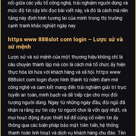
nối giữa các yếu tố công nghệ, trải nghiệm người dùng và
mức độ tin cậy khi đọc bài viết này, và đó là cách mà nền
tảng này định hình tương lai của mình trong thị trường
cạnh tranh khắc nghiệt ngày nay.
https www 888slot com login – Lược sử và
sứ mệnh
Lược sử và sứ mệnh của một thương hiệu không chỉ là
câu chuyện thành lập mà còn là cách mà tổ chức ấy hiện
thực hóa lời hứa với khách hàng và xã hội. https www
888slot com login được hình thành từ niềm đam mê
công nghệ và cam kết mang đến trải nghiệm giải trí trực
tuyến an toàn, minh bạch và dễ tiếp cận cho mọi đối
tượng người dùng. Ngay từ những ngày đầu, đội ngũ đã
nhận ra rằng sự tin cậy từ người chơi là vốn quý nhất, và
mọi hoạt động được thiết kế để củng cố niềm tin ấy
thông qua các biện pháp bảo mật tiên tiến, hệ thống
thanh toán linh hoạt và dịch vụ khách hàng chu đáo. Tên