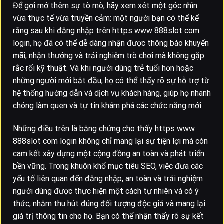
Để gợi mở thêm sự tò mò, hãy xem xét một góc nhìn
vừa thực tế vừa truyền cảm: một người bạn có thể kể
rằng sau khi đăng nhập trên https www 888slot com
login, họ đã có thể dễ dàng nhận được thông báo khuyến
mãi, nhận thưởng và trải nghiệm trò chơi mà không gặp
rắc rối kỹ thuật. Và khi người dùng trẻ tuổi hơn hoặc
những người mới bắt đầu, họ có thể thấy rõ sự hỗ trợ từ
hệ thống hướng dẫn và dịch vụ khách hàng, giúp họ nhanh
chóng làm quen và tự tin khám phá các chức năng mới.
Những điều trên là bằng chứng cho thấy https www
888slot com login không chỉ mang lại sự tiện lợi mà còn
cam kết xây dựng một cộng đồng an toàn và phát triển
bền vững. Trong khuôn khổ mục tiêu SEO, việc đưa các
yếu tố liên quan đến đăng nhập, an toàn và trải nghiệm
người dùng được thực hiện một cách tự nhiên và có ý
thức, nhằm thu hút đúng đối tượng độc giả và mang lại
giá trị thông tin cho họ. Bạn có thể nhận thấy rõ sự kết