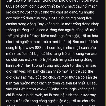
truy cập trở nên quan trọng hơn bao giờ hết. https www
888slot com login được thiết kế như một cầu nối mạch
lạc giữa người chơi và kho trò chơi đa dạng, từ những
cột mốc cổ điển của máy slots đến những bảng live
casino sống động. Đây không chỉ là một cổng đăng nhập
thông thường; nó là con đường dẫn người dùng tới một
thế giới giải trí được kiểm soát nghiêm ngặt, tối ưu hóa
cho trải nghiệm mượt mà ở mọi thiết bị. Bạn có thể hình
dung https www 888slot com login như một cánh cửa
mở ra trước mắt bạn cả kho tàng trò chơi, cùng với các
cơ chế bảo mật và hỗ trợ khách hàng sẵn sàng đồng
hành 24/7. Hãy tưởng tượng một buổi tối thư giãn sau
giờ làm việc, khi bạn chỉ cần nhấp một lần để vào thế
giới đầy sắc màu của trò chơi, và mọi thứ đã có sẵn để
bạn tận hưởng một cách an toàn và tiện lợi nhất. Đi sâu
vào chi tiết, https www 888slot com login không phải
chỉ là một địa chỉ web; nó là một hệ sinh thái được xây
dựng trên nền tảng công nghệ hiện đại, tối ưu cho tốc