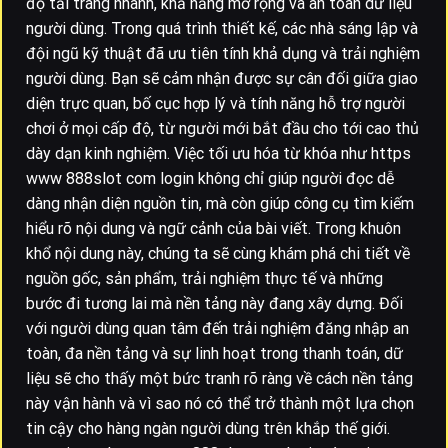
độ tải trang nhanh, khả năng mở rộng và an toàn dữ liệu
người dùng. Trong quá trình thiết kế, các nhà sáng lập và
đội ngũ kỹ thuật đã ưu tiên tính khả dụng và trải nghiệm
người dùng. Bạn sẽ cảm nhận được sự cân đối giữa giao
diện trực quan, bố cục hợp lý và tính năng hỗ trợ người
chơi ở mọi cấp độ, từ người mới bắt đầu cho tới cao thủ
dày dạn kinh nghiệm. Việc tối ưu hóa từ khóa như https
www 888slot com login không chỉ giúp người đọc dễ
dàng nhận diện nguồn tin, mà còn giúp công cụ tìm kiếm
hiểu rõ nội dung và ngữ cảnh của bài viết. Trong khuôn
khổ nội dung này, chúng ta sẽ cùng khám phá chi tiết về
nguồn gốc, sản phẩm, trải nghiệm thực tế và những
bước đi tương lai mà nền tảng này đang xây dựng. Đối
với người dùng quan tâm đến trải nghiệm đăng nhập an
toàn, đa nền tảng và sự linh hoạt trong thanh toán, dữ
liệu sẽ cho thấy một bức tranh rõ ràng về cách nền tảng
này vận hành và vì sao nó có thể trở thành một lựa chọn
tin cậy cho hàng ngàn người dùng trên khắp thế giới.