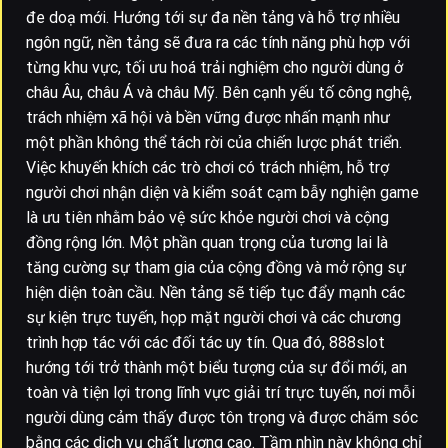
đe doạ mới. Hướng tới sự đa nền tảng và hỗ trợ nhiều
ngôn ngữ, nền tảng sẽ đưa ra các tính năng phù hợp với
từng khu vực, tối ưu hoá trải nghiệm cho người dùng ở
châu Âu, châu Á và châu Mỹ. Bên cạnh yếu tố công nghệ,
trách nhiệm xã hội và bền vững được nhấn mạnh như
một phần không thể tách rời của chiến lược phát triển.
Việc khuyến khích các trò chơi có trách nhiệm, hỗ trợ
người chơi nhận diện và kiểm soát cạm bẫy nghiện game
là ưu tiên nhằm bảo vệ sức khỏe người chơi và cộng
đồng rộng lớn. Một phần quan trọng của tương lai là
tăng cường sự tham gia của cộng đồng và mở rộng sự
hiện diện toàn cầu. Nền tảng sẽ tiếp tục đẩy mạnh các
sự kiện trực tuyến, họp mặt người chơi và các chương
trình hợp tác với các đối tác uy tín. Qua đó, 888slot
hướng tới trở thành một biểu tượng của sự đổi mới, an
toàn và tiện lợi trong lĩnh vực giải trí trực tuyến, nơi mỗi
người dùng cảm thấy được tôn trọng và được chăm sóc
bằng các dịch vụ chất lượng cao. Tầm nhìn này không chỉ