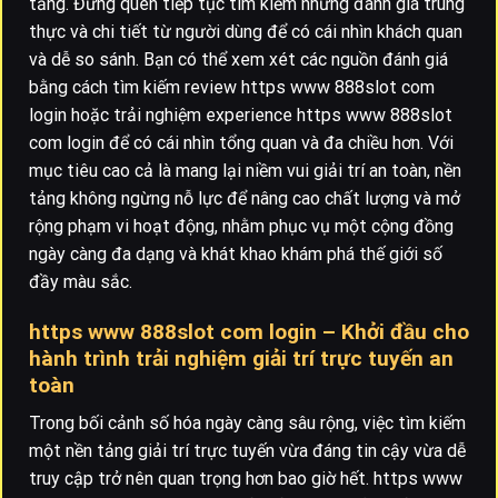
tảng. Đừng quên tiếp tục tìm kiếm những đánh giá trung
thực và chi tiết từ người dùng để có cái nhìn khách quan
và dễ so sánh. Bạn có thể xem xét các nguồn đánh giá
bằng cách tìm kiếm review https www 888slot com
login hoặc trải nghiệm experience https www 888slot
com login để có cái nhìn tổng quan và đa chiều hơn. Với
mục tiêu cao cả là mang lại niềm vui giải trí an toàn, nền
tảng không ngừng nỗ lực để nâng cao chất lượng và mở
rộng phạm vi hoạt động, nhằm phục vụ một cộng đồng
ngày càng đa dạng và khát khao khám phá thế giới số
đầy màu sắc.
https www 888slot com login – Khởi đầu cho
hành trình trải nghiệm giải trí trực tuyến an
toàn
Trong bối cảnh số hóa ngày càng sâu rộng, việc tìm kiếm
một nền tảng giải trí trực tuyến vừa đáng tin cậy vừa dễ
truy cập trở nên quan trọng hơn bao giờ hết. https www