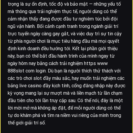
trọng là sự ổn định, tốc độ và bảo mật — những yếu tố
mà thông qua trải nghiệm thực tế, người dùng có thể
cảm nhận thấy đang được đầu tư nghiêm túc bởi đội
ngũ vận hành. Bối cảnh cạnh tranh trong ngành giải trí
trực tuyến ngày càng gay gắt, và việc duy trì sự tin cậy
từ phía người chơi là mục tiêu hàng đầu mà mọi quyết
định kinh doanh đều hướng tới. Kết lại phần giới thiệu
này, bạn có thể bắt đầu hành trình của mình ngay từ
ngày hôm nay bằng cách trải nghiệm https www
888slot com login. Dù bạn là người thích thử thách với
các trò chơi slot đầy màu sắc, hay muốn trải nghiệm các
bảng live casino đầy kịch tính, cổng đăng nhập này được
kỳ vọng mang lại sự mượt mà và liền mạch từ lần chạm
đầu tiên cho tới lần truy cập sau. Có thể nói, đây là một
lời mời mở mà không áp đặt, để mỗi người dùng có thể
tự do khám phá và tìm ra niềm vui riêng của mình trong
thế giới giải trí số.