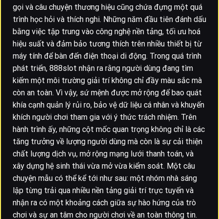
gọi và câu chuyện thương hiệu cũng chứa đựng một quá
trình học hỏi và thích nghi. Những năm đầu tiên đánh dấu
bằng việc tập trung vào công nghệ nền tảng, tối ưu hoá
hiệu suất và đảm bảo tương thích trên nhiều thiết bị từ
máy tính để bàn đến điện thoại di động. Trong quá trình
phát triển, 888slot nhận ra rằng người dùng đang tìm
kiếm một môi trường giải trí không chỉ đầy màu sắc mà
còn an toàn. Vì vậy, sứ mệnh được mở rộng để bao quát
khía cạnh quản lý rủi ro, bảo vệ dữ liệu cá nhân và khuyến
khích người chơi tham gia với ý thức trách nhiệm. Trên
hành trình ấy, những cột mốc quan trọng không chỉ là các
tăng trưởng về lượng người dùng mà còn là sự cải thiện
chất lượng dịch vụ, mở rộng mạng lưới thanh toán, và
xây dựng hệ sinh thái vừa mở vừa kiểm soát. Một câu
chuyện mẫu có thể kể tới như sau: một nhóm nhà sáng
lập từng trải qua nhiều nền tảng giải trí trực tuyến và
nhận ra có một khoảng cách giữa sự hào hứng của trò
chơi và sự an tâm cho người chơi về an toàn thông tin.