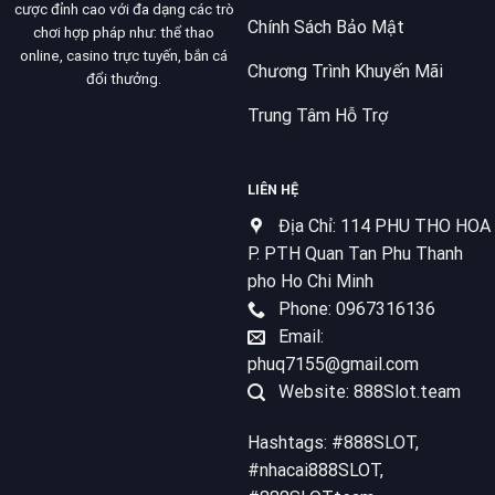
cược đỉnh cao với đa dạng các trò
Chính Sách Bảo Mật
chơi hợp pháp như: thể thao
online, casino trực tuyến, bắn cá
Chương Trình Khuyến Mãi
đổi thưởng.
Trung Tâm Hỗ Trợ
LIÊN HỆ
Địa Chỉ: 114 PHU THO HOA
P. PTH Quan Tan Phu Thanh
pho Ho Chi Minh
Phone: 0967316136
Email:
phuq7155@gmail.com
Website: 888Slot.team
Hashtags: #888SLOT,
#nhacai888SLOT,