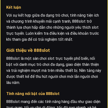
Kết luận
Với sự kết hợp giữa đa dạng trò chơi, tính năng tiện ích
và chương trình khuyến mãi cạnh tranh, 888slot trở
thành lựa chọn hấp dẫn cho những người yêu thích slot
trực tuyến. Luôn kiểm tra điều kiện và điều khoản trước
khi tham gia để có trải nghiệm tốt nhất.
Giới thiệu về 888slot
888slot là một sàn chơi slot trực tuyến phổ biến, nổi
bật với danh mục trò chơi đa dạng, giao diện thân thiện
và trải nghiệm mượt mà trên nhiều thiết bị. Nền tảng này
được thiết kế để thu hút người chơi mới lẫn người chơi
lâu năm.
Tính năng nổi bật của 888slot
888slot mang đến các tính năng hàng đầu như giao diện
trực quan, tối ưu cho di động, tốc độ nạp nhanh, và hệ