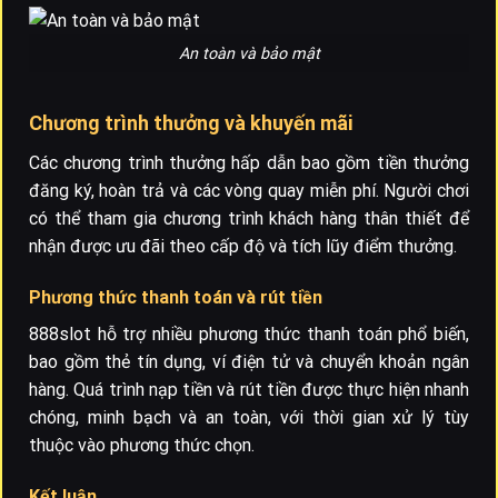
An toàn và bảo mật
Chương trình thưởng và khuyến mãi
Các chương trình thưởng hấp dẫn bao gồm tiền thưởng
đăng ký, hoàn trả và các vòng quay miễn phí. Người chơi
có thể tham gia chương trình khách hàng thân thiết để
nhận được ưu đãi theo cấp độ và tích lũy điểm thưởng.
Phương thức thanh toán và rút tiền
888slot hỗ trợ nhiều phương thức thanh toán phổ biến,
bao gồm thẻ tín dụng, ví điện tử và chuyển khoản ngân
hàng. Quá trình nạp tiền và rút tiền được thực hiện nhanh
chóng, minh bạch và an toàn, với thời gian xử lý tùy
thuộc vào phương thức chọn.
Kết luận