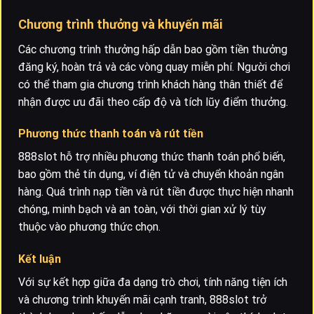
Chương trình thưởng và khuyến mãi
Các chương trình thưởng hấp dẫn bao gồm tiền thưởng
đăng ký, hoàn trả và các vòng quay miễn phí. Người chơi
có thể tham gia chương trình khách hàng thân thiết để
nhận được ưu đãi theo cấp độ và tích lũy điểm thưởng.
Phương thức thanh toán và rút tiền
888slot hỗ trợ nhiều phương thức thanh toán phổ biến,
bao gồm thẻ tín dụng, ví điện tử và chuyển khoản ngân
hàng. Quá trình nạp tiền và rút tiền được thực hiện nhanh
chóng, minh bạch và an toàn, với thời gian xử lý tùy
thuộc vào phương thức chọn.
Kết luận
Với sự kết hợp giữa đa dạng trò chơi, tính năng tiện ích
và chương trình khuyến mãi cạnh tranh, 888slot trở