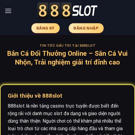
Skip
to
content
ĐĂNG KÝ
ĐĂNG NHẬP
TIN TỨC GIẢI TRÍ TẠI 888SLOT
Bắn Cá Đổi Thưởng Online – Săn Cá Vui
Nhộn, Trải nghiệm giải trí đỉnh cao
Giới thiệu về 888slot
888slot là nền tảng casino trực tuyến được biết đến
rộng rãi với danh mục slot đa dạng và giao diện người
dùng thân thiện. Người chơi có thể khám phá nhiều thể
loại trò chơi từ các nhà cung cấp hàng đầu và tham gia