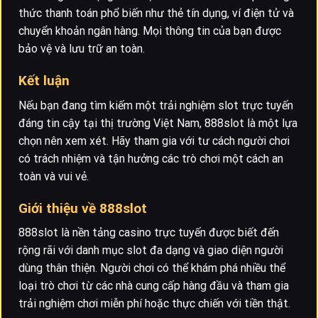
thức thanh toán phổ biến như thẻ tín dụng, ví điện tử và
chuyển khoản ngân hàng. Mọi thông tin của bạn được
bảo vệ và lưu trữ an toàn.
Kết luận
Nếu bạn đang tìm kiếm một trải nghiệm slot trực tuyến
đáng tin cậy tại thị trường Việt Nam, 888slot là một lựa
chọn nên xem xét. Hãy tham gia với tư cách người chơi
có trách nhiệm và tận hưởng các trò chơi một cách an
toàn và vui vẻ.
Giới thiệu về 888slot
888slot là nền tảng casino trực tuyến được biết đến
rộng rãi với danh mục slot đa dạng và giao diện người
dùng thân thiện. Người chơi có thể khám phá nhiều thể
loại trò chơi từ các nhà cung cấp hàng đầu và tham gia
trải nghiệm chơi miễn phí hoặc thực chiến với tiền thật.