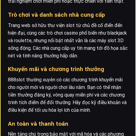
trải nghiệm chơi miễn phí hoặc thực chiến với tiền thật.
Trò chơi và danh sách nhà cung cấp
Trang web sở hữu thư viện slot từ chủ đề cổ điển đến
hiện đại, cùng các trò chơi casino phổ biến như blackjack
và roulette, nhưng nổi bật nhất vẫn là các máy slot 3D
sống động. Các nhà cung cấp uy tín mang tới đồ họa sắc
nét và tính năng thưởng hấp dẫn.
Khuyến mãi và chương trình thưởng
888slot thường xuyên có các chương trình khuyến mãi
cho người mới và người chơi lâu năm. Bạn có thể nhận
tiền thưởng đăng ký, vòng quay miễn phí và các chương
trình tích điểm để đổi thưởng. Hãy đọc kỹ điều khoản và
điều kiện để tối ưu hóa lợi ích của mình.
An toàn và thanh toán
Nền tảng chú trọng bảo mật với mã hóa và các phương