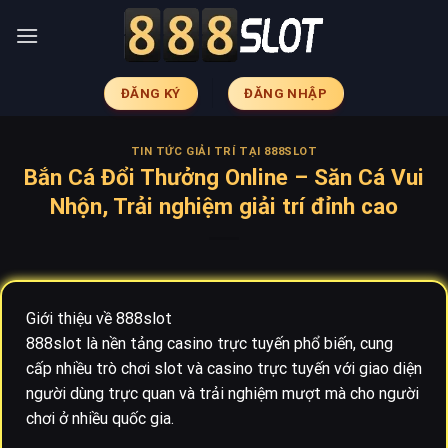
Skip
to
content
ĐĂNG KÝ
ĐĂNG NHẬP
TIN TỨC GIẢI TRÍ TẠI 888SLOT
Bắn Cá Đổi Thưởng Online – Săn Cá Vui
Nhộn, Trải nghiệm giải trí đỉnh cao
Giới thiệu về 888slot
888slot là nền tảng casino trực tuyến phổ biến, cung
cấp nhiều trò chơi slot và casino trực tuyến với giao diện
người dùng trực quan và trải nghiệm mượt mà cho người
chơi ở nhiều quốc gia.