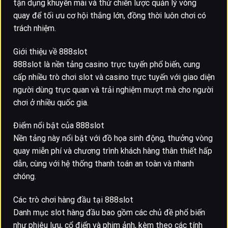
tận dụng khuyến mãi và thử chiến lược quản lý vòng
quay để tối ưu cơ hội thắng lớn, đồng thời luôn chơi có
trách nhiệm.
Giới thiệu về 888slot
888slot là nền tảng casino trực tuyến phổ biến, cung
cấp nhiều trò chơi slot và casino trực tuyến với giao diện
người dùng trực quan và trải nghiệm mượt mà cho người
chơi ở nhiều quốc gia.
Điểm nổi bật của 888slot
Nền tảng này nổi bật với đồ họa sinh động, thưởng vòng
quay miễn phí và chương trình khách hàng thân thiết hấp
dẫn, cùng với hệ thống thanh toán an toàn và nhanh
chóng.
Các trò chơi hàng đầu tại 888slot
Danh mục slot hàng đầu bao gồm các chủ đề phổ biến
như phiêu lưu, cổ điển và phim ảnh, kèm theo các tính