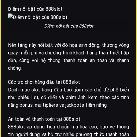
Điểm nổi bật của 888slot
Điểm nổi bật của 888slot
Nền tảng này nổi bật với đồ họa sinh động, thưởng vòng
quay miễn phí và chương trình khách hàng thân thiết hấp
dẫn, cùng với hệ thống thanh toán an toàn và nhanh
chóng.
Các trò chơi hàng đầu tại 888slot
Danh mục slot hàng đầu bao gồm các chủ đề phổ biến
như phiêu lưu, cổ điển và phim ảnh, kèm theo các tính
năng bonus, multipliers và jackpots tiềm năng.
An toàn và thanh toán tại 888slot
888slot áp dụng tiêu chuẩn mã hóa cao, bảo vệ thông
tin người dùng và hỗ trợ nhiều phương thức thanh toán