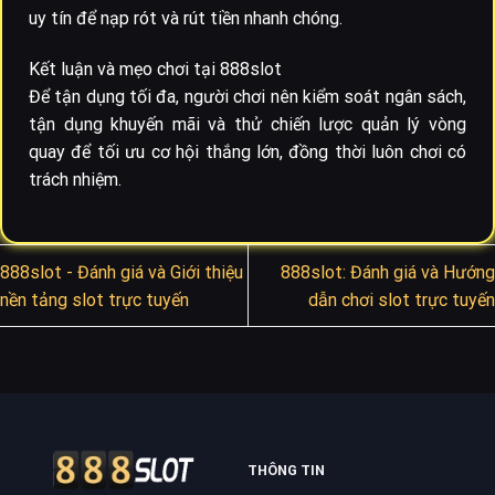
uy tín để nạp rót và rút tiền nhanh chóng.
Kết luận và mẹo chơi tại 888slot
Để tận dụng tối đa, người chơi nên kiểm soát ngân sách,
tận dụng khuyến mãi và thử chiến lược quản lý vòng
quay để tối ưu cơ hội thắng lớn, đồng thời luôn chơi có
trách nhiệm.
888slot - Đánh giá và Giới thiệu
888slot: Đánh giá và Hướng
nền tảng slot trực tuyến
dẫn chơi slot trực tuyến
THÔNG TIN