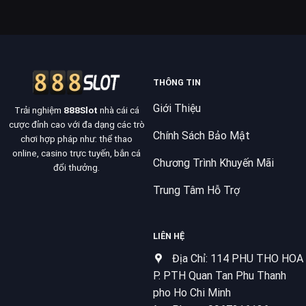
THÔNG TIN
Giới Thiệu
Trải nghiệm
888Slot
nhà cái cá
cược đỉnh cao với đa dạng các trò
Chính Sách Bảo Mật
chơi hợp pháp như: thể thao
online, casino trực tuyến, bắn cá
Chương Trình Khuyến Mãi
đổi thưởng.
Trung Tâm Hỗ Trợ
LIÊN HỆ
Địa Chỉ: 114 PHU THO HOA
P. PTH Quan Tan Phu Thanh
pho Ho Chi Minh