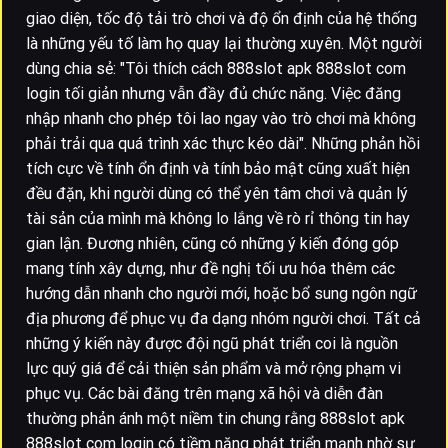
giao diện, tốc độ tải trò chơi và độ ổn định của hệ thống
là những yếu tố làm họ quay lại thường xuyên. Một người
dùng chia sẻ: "Tôi thích cách 888slot apk 888slot com
login tối giản nhưng vẫn đầy đủ chức năng. Việc đăng
nhập nhanh cho phép tôi lao ngay vào trò chơi mà không
phải trải qua quá trình xác thực kéo dài". Những phản hồi
tích cực về tính ổn định và tính bảo mật cũng xuất hiện
đều đặn, khi người dùng có thể yên tâm chơi và quản lý
tài sản của mình mà không lo lắng về rò rỉ thông tin hay
gian lận. Đương nhiên, cũng có những ý kiến đóng góp
mang tính xây dựng, như đề nghị tối ưu hóa thêm các
hướng dẫn nhanh cho người mới, hoặc bổ sung ngôn ngữ
địa phương để phục vụ đa dạng nhóm người chơi. Tất cả
những ý kiến này được đội ngũ phát triển coi là nguồn
lực quý giá để cải thiện sản phẩm và mở rộng phạm vi
phục vụ. Các bài đăng trên mạng xã hội và diễn đàn
thường phản ánh một niềm tin chung rằng 888slot apk
888slot com login có tiềm năng phát triển mạnh nhờ sự