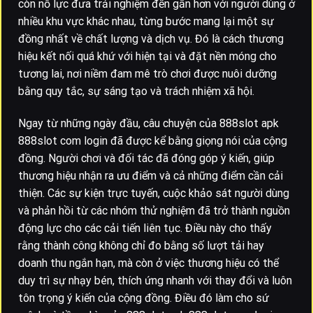
còn nỗ lực đưa trải nghiệm đến gần hơn với người dùng ở
nhiều khu vực khác nhau, từng bước mang lại một sự
đồng nhất về chất lượng và dịch vụ. Đó là cách thương
hiệu kết nối quá khứ với hiện tại và đặt nền móng cho
tương lai, nơi niềm đam mê trò chơi được nuôi dưỡng
bằng quy tắc, sự sáng tạo và trách nhiệm xã hội.
Ngay từ những ngày đầu, câu chuyện của 888slot apk
888slot com login đã được kể bằng giọng nói của cộng
đồng. Người chơi và đối tác đã đóng góp ý kiến, giúp
thương hiệu nhận ra ưu điểm và cả những điểm cần cải
thiện. Các sự kiện trực tuyến, cuộc khảo sát người dùng
và phản hồi từ các nhóm thử nghiệm đã trở thành nguồn
động lực cho các cải tiến liên tục. Điều này cho thấy
rằng thành công không chỉ đo bằng số lượt tải hay
doanh thu ngắn hạn, mà còn ở việc thương hiệu có thể
duy trì sự nhạy bén, thích ứng nhanh với thay đổi và luôn
tôn trọng ý kiến của cộng đồng. Điều đó làm cho sứ