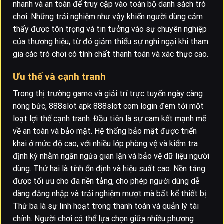
nhanh và an toàn để truy cập vào toàn bộ danh sách trò
chơi. Những trải nghiệm như vậy khiến người dùng cảm
thấy được tôn trọng và tin tưởng vào sự chuyên nghiệp
của thương hiệu, từ đó giảm thiểu sự nghi ngại khi tham
gia các trò chơi có tính chất thanh toán và xác thực cao.
Ưu thế và cạnh tranh
Trong thị trường game và giải trí trực tuyến ngày càng
nóng bức, 888slot apk 888slot com login đem tới một
loạt lợi thế cạnh tranh. Đầu tiên là sự cam kết mạnh mẽ
về an toàn và bảo mật. Hệ thống bảo mật được triển
khai ở mức độ cao, với nhiều lớp phòng vệ và kiểm tra
định kỳ nhằm ngăn ngừa gian lận và bảo vệ dữ liệu người
dùng. Thứ hai là tính ổn định và hiệu suất cao. Nền tảng
được tối ưu cho đa nền tảng, cho phép người dùng dễ
dàng đăng nhập và trải nghiệm mượt mà bất kể thiết bị.
Thứ ba là sự linh hoạt trong thanh toán và quản lý tài
chính. Người chơi có thể lựa chọn giữa nhiều phương