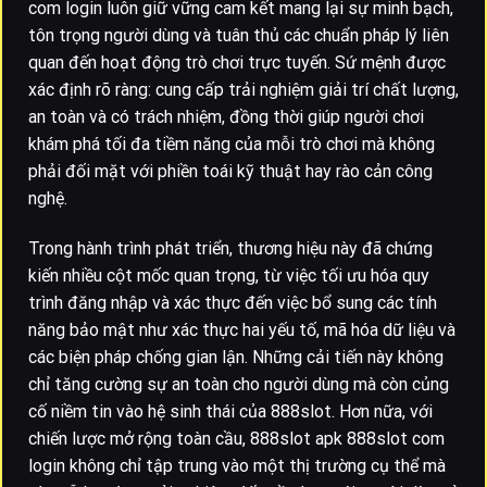
com login luôn giữ vững cam kết mang lại sự minh bạch,
tôn trọng người dùng và tuân thủ các chuẩn pháp lý liên
quan đến hoạt động trò chơi trực tuyến. Sứ mệnh được
xác định rõ ràng: cung cấp trải nghiệm giải trí chất lượng,
an toàn và có trách nhiệm, đồng thời giúp người chơi
khám phá tối đa tiềm năng của mỗi trò chơi mà không
phải đối mặt với phiền toái kỹ thuật hay rào cản công
nghệ.
Trong hành trình phát triển, thương hiệu này đã chứng
kiến nhiều cột mốc quan trọng, từ việc tối ưu hóa quy
trình đăng nhập và xác thực đến việc bổ sung các tính
năng bảo mật như xác thực hai yếu tố, mã hóa dữ liệu và
các biện pháp chống gian lận. Những cải tiến này không
chỉ tăng cường sự an toàn cho người dùng mà còn củng
cố niềm tin vào hệ sinh thái của 888slot. Hơn nữa, với
chiến lược mở rộng toàn cầu, 888slot apk 888slot com
login không chỉ tập trung vào một thị trường cụ thể mà