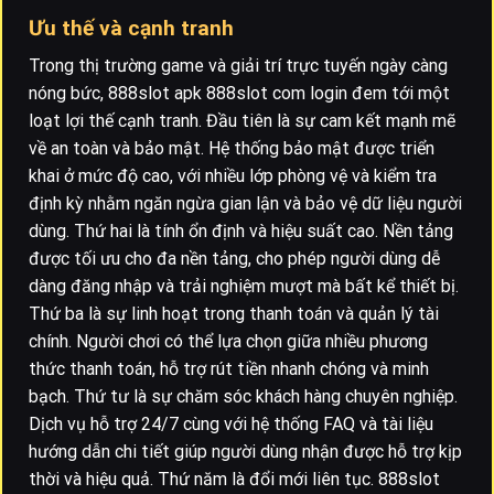
Ưu thế và cạnh tranh
Trong thị trường game và giải trí trực tuyến ngày càng
nóng bức, 888slot apk 888slot com login đem tới một
loạt lợi thế cạnh tranh. Đầu tiên là sự cam kết mạnh mẽ
về an toàn và bảo mật. Hệ thống bảo mật được triển
khai ở mức độ cao, với nhiều lớp phòng vệ và kiểm tra
định kỳ nhằm ngăn ngừa gian lận và bảo vệ dữ liệu người
dùng. Thứ hai là tính ổn định và hiệu suất cao. Nền tảng
được tối ưu cho đa nền tảng, cho phép người dùng dễ
dàng đăng nhập và trải nghiệm mượt mà bất kể thiết bị.
Thứ ba là sự linh hoạt trong thanh toán và quản lý tài
chính. Người chơi có thể lựa chọn giữa nhiều phương
thức thanh toán, hỗ trợ rút tiền nhanh chóng và minh
bạch. Thứ tư là sự chăm sóc khách hàng chuyên nghiệp.
Dịch vụ hỗ trợ 24/7 cùng với hệ thống FAQ và tài liệu
hướng dẫn chi tiết giúp người dùng nhận được hỗ trợ kịp
thời và hiệu quả. Thứ năm là đổi mới liên tục. 888slot