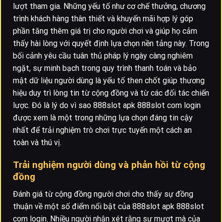
lượt tham gia. Những yếu tố như cơ chế thưởng, chương
trình khách hàng thân thiết và khuyến mãi hợp lý góp
phần tăng thêm giá trị cho người chơi và giúp họ cảm
thấy hài lòng với quyết định lựa chọn nền tảng này. Trong
bối cảnh yêu cầu tuân thủ pháp lý ngày càng nghiêm
ngặt, sự minh bạch trong quy trình thanh toán và bảo
mật dữ liệu người dùng là yếu tố then chốt giúp thương
hiệu duy trì lòng tin từ cộng đồng và từ các đối tác chiến
lược. Đó là lý do vì sao 888slot apk 888slot com login
được xem là một trong những lựa chọn đáng tin cậy
nhất để trải nghiệm trò chơi trực tuyến một cách an
toàn và thú vị.
Trải nghiệm người dùng và phản hồi từ cộng
đồng
Đánh giá từ cộng đồng người chơi cho thấy sự đồng
thuận về một số điểm nổi bật của 888slot apk 888slot
com login. Nhiều người nhận xét rằng sự mượt mà của