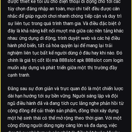
được thiết kế tối ưu cho điện thoại di động cho tới các
tùy chọn đăng nhập an toàn, mọi chi tiết đều được cân
nhắc để giúp người chơi nhanh chóng tiếp cận và duy trì
sự liên tục trong quá trình tham gia. Và điều đặc biệt ở
đây là khả năng kết nối mượt mà giữa các nền tảng khác
nhau: ứng dụng di động, trình duyệt web và các hệ điều
hành phổ biến, tất cả hòa quyện lại để mang lại trải
nghiệm liên tục bất kể người dùng ở đâu hay khi nào. Đó
chính là giá trị cốt lõi mà 888slot apk 888slot com login
muốn xây dựng và phát triển giữa một thị trường đầy
cạnh tranh.
Đằng sau sự đơn giản và trực quan đó là một chiến lược
dài hạn hướng tới sự bền vững. Người sáng lập và đội
ngũ điều hành đã và đang tích cực lắng nghe phản hồi từ
cộng đồng để cải thiện sản phẩm, đồng thời xây dựng
một hệ sinh thái có thể mở rộng theo thời gian. Với một
cộng đồng người dùng ngày càng lớn và đa dạng, việc