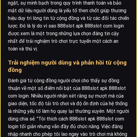
ngặt, sự minh bạch trong quy trình thanh toán và bảo
mật dữ liệu người dùng là yếu tố then chốt giúp thương
hiệu duy trì lòng tin từ cộng đồng và từ các đối tác chiến
lược. Đó là lý do vì sao 888slot apk 888slot com login
được xem là một trong những lựa chọn đáng tin cậy
nhất để trải nghiệm trò chơi trực tuyến một cách an
toàn và thú vị.
Trải nghiệm người dùng và phản hồi từ cộng
đồng
Đánh giá từ cộng đồng người chơi cho thấy sự đồng
thuận về một số điểm nổi bật của 888slot apk 888slot
com login. Nhiều người nhận xét rằng sự mượt mà của
giao diện, tốc độ tải trò chơi và độ ổn định của hệ thống
là những yếu tố làm họ quay lại thường xuyên. Một người
dùng chia sẻ: "Tôi thích cách 888slot apk 888slot com
login tối giản nhưng vẫn đầy đủ chức năng. Việc đăng
nhập nhanh cho phép tôi lao ngay vào trò chơi mà không