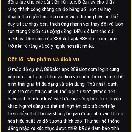
động lực cho các cải tiến liên tục. Điều này cho thấy
rằng thành công không chỉ đo bằng số lượt tải hay
doanh thu ngắn hạn, mà còn ở việc thương hiệu có thể
duy trì sự nhạy bén, thích ứng nhanh với thay đổi và luôn
tôn trọng ý kiến của cộng đồng. Điều đó làm cho sứ
mệnh và tầm nhìn của 888slot apk 888slot com login
trở nên rõ ràng và có ý nghĩa hơn rất nhiều.
Cốt lõi sản phẩm và dịch vụ
Ở mức độ cụ thể, 888slot apk 888slot com login cung
cấp một loạt sản phẩm và dịch vụ nhằm tạo nên một hệ
sinh thái giải trí đa dạng và tiện dụng. Thứ nhất, danh
mục trò chơi thuộc nhiều thể loại từ slot games đến
baccarat, blackjack và các trò chơi sòng bạc trực tuyến
khác. Người dùng có thể trải nghiệm các trò chơi này
trên nhiều thiết bị mà không bị gián đoạn, nhờ vào tối ưu
hóa hiệu suất và độ tương thích cao. Thứ hai, hệ thống
đăng nhập và xác thực được thiết kế để đảm bảo tính