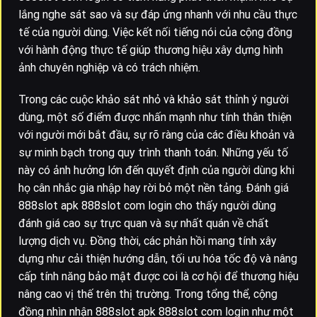
lắng nghe sát sao và sự đáp ứng nhanh với nhu cầu thực
tế của người dùng. Việc kết nối tiếng nói của cộng đồng
với hành động thực tế giúp thương hiệu xây dựng hình
ảnh chuyên nghiệp và có trách nhiệm.
Trong các cuộc khảo sát nhỏ và khảo sát thỉnh ý người
dùng, một số điểm được nhấn mạnh như tính thân thiện
với người mới bắt đầu, sự rõ ràng của các điều khoản và
sự minh bạch trong quy trình thanh toán. Những yếu tố
này có ảnh hưởng lớn đến quyết định của người dùng khi
họ cân nhắc gia nhập hay rời bỏ một nền tảng. Đánh giá
888slot apk 888slot com login cho thấy người dùng
đánh giá cao sự trực quan và sự nhất quán về chất
lượng dịch vụ. Đồng thời, các phản hồi mang tính xây
dựng như cải thiện hướng dẫn, tối ưu hóa tốc độ và nâng
cấp tính năng bảo mật được coi là cơ hội để thương hiệu
nâng cao vị thế trên thị trường. Trong tổng thể, cộng
đồng nhìn nhận 888slot apk 888slot com login như một