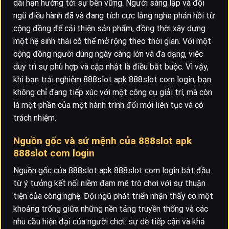
dài hạn hướng tới sự bền vững. Người sáng lập và đội
ngũ điều hành đã và đang tích cực lắng nghe phản hồi từ
cộng đồng để cải thiện sản phẩm, đồng thời xây dựng
một hệ sinh thái có thể mở rộng theo thời gian. Với một
cộng đồng người dùng ngày càng lớn và đa dạng, việc
duy trì sự phù hợp và cập nhật là điều bắt buộc. Vì vậy,
khi bạn trải nghiệm 888slot apk 888slot com login, bạn
không chỉ đang tiếp xúc với một công cụ giải trí, mà còn
là một phần của một hành trình đổi mới liên tục và có
trách nhiệm.
Nguồn gốc và sứ mệnh của 888slot apk
888slot com login
Nguồn gốc của 888slot apk 888slot com login bắt đầu
từ ý tưởng kết nối niềm đam mê trò chơi với sự thuận
tiện của công nghệ. Đội ngũ phát triển nhận thấy có một
khoảng trống giữa những nền tảng truyền thống và các
nhu cầu hiện đại của người chơi: sự dễ tiếp cận và khả