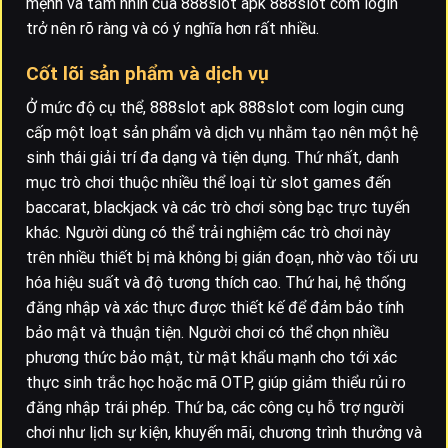
mệnh và tầm nhìn của 888slot apk 888slot com login
trở nên rõ ràng và có ý nghĩa hơn rất nhiều.
Cốt lõi sản phẩm và dịch vụ
Ở mức độ cụ thể, 888slot apk 888slot com login cung
cấp một loạt sản phẩm và dịch vụ nhằm tạo nên một hệ
sinh thái giải trí đa dạng và tiện dụng. Thứ nhất, danh
mục trò chơi thuộc nhiều thể loại từ slot games đến
baccarat, blackjack và các trò chơi sòng bạc trực tuyến
khác. Người dùng có thể trải nghiệm các trò chơi này
trên nhiều thiết bị mà không bị gián đoạn, nhờ vào tối ưu
hóa hiệu suất và độ tương thích cao. Thứ hai, hệ thống
đăng nhập và xác thực được thiết kế để đảm bảo tính
bảo mật và thuận tiện. Người chơi có thể chọn nhiều
phương thức bảo mật, từ mật khẩu mạnh cho tới xác
thực sinh trắc học hoặc mã OTP, giúp giảm thiểu rủi ro
đăng nhập trái phép. Thứ ba, các công cụ hỗ trợ người
chơi như lịch sự kiện, khuyến mãi, chương trình thưởng và