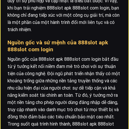
duy trì sự phù hợp và cập nhật là điều bắt buộc. Vì vậy,
khi bạn trải nghiệm 888slot apk 888slot com login, bạn
không chỉ đang tiếp xúc với một công cụ giải trí, mà còn
là một phần của một hành trình đổi mới liên tục và có
trách nhiệm.
Nguồn gốc và sứ mệnh của 888slot apk
888slot com login
Nguồn gốc của 888slot apk 888slot com login bắt đầu
từ ý tưởng kết nối niềm đam mê trò chơi với sự thuận
tiện của công nghệ. Đội ngũ phát triển nhận thấy có một
khoảng trống giữa những nền tảng truyền thống và các
nhu cầu hiện đại của người chơi: sự dễ tiếp cận và khả
năng kiểm soát tài chính an toàn. Từ đó, ý tưởng mở ra
một nền tảng cho phép người dùng đăng nhập dễ dàng,
truy cập nhanh vào danh mục trò chơi từ mọi thiết bị và
đồng thời đảm bảo các tiêu chuẩn bảo mật cao nhất.
Trong suốt quá trình hình thành, 888slot apk 888slot