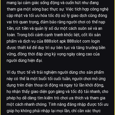
mang lại cảm giác sống động và cuốn hút như đang
tham gia một sòng bạc thực sự. Việc tích hợp công nghệ
cập nhật và tối ưu hóa tốc độ xử lý giao dịch cũng đóng
vai trò quan trọng, đảm bảo rằng người chơi có thể nạp
tiền, rút tiền và quản lý số dư một cách suôn sẻ và an
toàn. Trong bối cảnh cạnh tranh khốc liệt, cốt lõi sản
phẩm và dịch vụ của 888slot apk 888slot com login
được thiết kế để duy trì sự liên tục và tăng trưởng bền
vững, đồng thời đáp ứng kỳ vọng ngày càng cao của
người dùng hiện đại.
Ví dụ thực tế về trải nghiệm người dùng cho sản phẩm
này có thể là một buổi tối cuối tuần, người chơi mở ứng
dụng trên điện thoại di động và ngay từ lần khởi động,
họ nhận thấy giao diện gọn gàng và tốc độ tải nhanh, cho
phép họ dễ dàng tìm kiếm trò chơi ưa thích và tham gia
một cách nhanh chóng. Tính năng đăng nhập được tối ưu
giúp họ không phải nhập lại mọi lần, chỉ cần xác thực