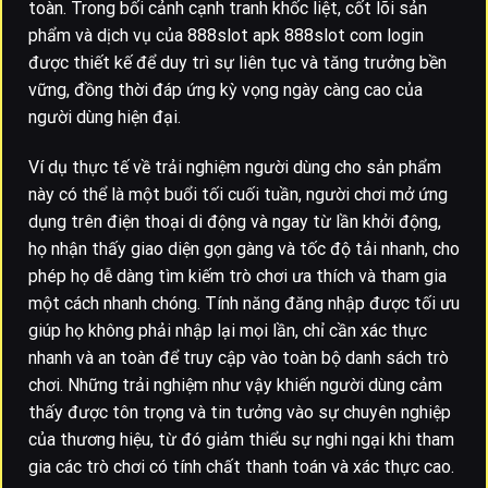
toàn. Trong bối cảnh cạnh tranh khốc liệt, cốt lõi sản
phẩm và dịch vụ của 888slot apk 888slot com login
được thiết kế để duy trì sự liên tục và tăng trưởng bền
vững, đồng thời đáp ứng kỳ vọng ngày càng cao của
người dùng hiện đại.
Ví dụ thực tế về trải nghiệm người dùng cho sản phẩm
này có thể là một buổi tối cuối tuần, người chơi mở ứng
dụng trên điện thoại di động và ngay từ lần khởi động,
họ nhận thấy giao diện gọn gàng và tốc độ tải nhanh, cho
phép họ dễ dàng tìm kiếm trò chơi ưa thích và tham gia
một cách nhanh chóng. Tính năng đăng nhập được tối ưu
giúp họ không phải nhập lại mọi lần, chỉ cần xác thực
nhanh và an toàn để truy cập vào toàn bộ danh sách trò
chơi. Những trải nghiệm như vậy khiến người dùng cảm
thấy được tôn trọng và tin tưởng vào sự chuyên nghiệp
của thương hiệu, từ đó giảm thiểu sự nghi ngại khi tham
gia các trò chơi có tính chất thanh toán và xác thực cao.