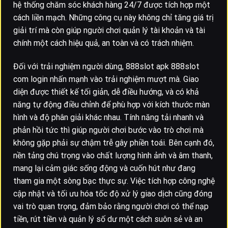
hệ thống chăm sóc khách hàng 24/7 được tích hợp một
cách liền mạch. Những công cụ này không chỉ tăng giá trị
giải trí mà còn giúp người chơi quản lý tài khoản và tài
chính một cách hiệu quả, an toàn và có trách nhiệm.
Đối với trải nghiệm người dùng, 888slot apk 888slot
com login nhấn mạnh vào trải nghiệm mượt mà. Giao
diện được thiết kế tối giản, dễ điều hướng, và có khả
năng tự động điều chỉnh để phù hợp với kích thước màn
hình và độ phân giải khác nhau. Tính năng tải nhanh và
phản hồi tức thì giúp người chơi bước vào trò chơi mà
không gặp phải sự chậm trễ gây phiền toái. Bên cạnh đó,
nền tảng chú trọng vào chất lượng hình ảnh và âm thanh,
mang lại cảm giác sống động và cuốn hút như đang
tham gia một sòng bạc thực sự. Việc tích hợp công nghệ
cập nhật và tối ưu hóa tốc độ xử lý giao dịch cũng đóng
vai trò quan trọng, đảm bảo rằng người chơi có thể nạp
tiền, rút tiền và quản lý số dư một cách suôn sẻ và an